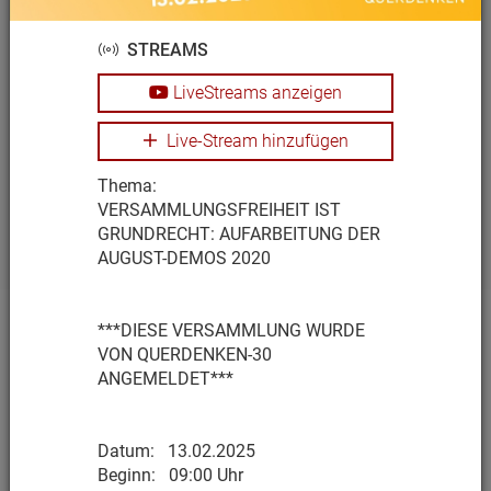
STREAMS
76661 Philippsburg
LiveStreams anzeigen
BADEN-WÜRTTEMBERG STEHT
AUF!
Live-Stream hinzufügen
14:00 - 16:30
Thema:
VERSAMMLUNGSFREIHEIT IST
76661 Philippsburg Marktplatz
GRUNDRECHT: AUFARBEITUNG DER
AUGUST-DEMOS 2020
***DIESE VERSAMMLUNG WURDE
VON QUERDENKEN-30
TERMINE
ANGEMELDET***
DATENSCHUTZERKLÄRUNG
IMPRESSUM / KONTAKT
Copyright © 2026 QUERDENKEN - 711 – Alle Rechte
Datum: 13.02.2025
vorbehalten.
Beginn: 09:00 Uhr