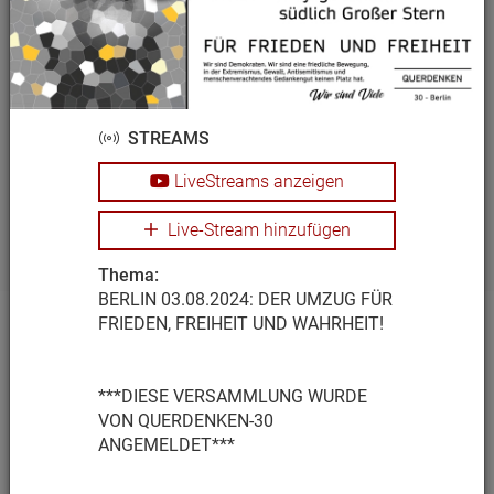
76661 Philippsburg
BADEN-WÜRTTEMBERG STEHT
STREAMS
AUF!
14:00 - 16:30
LiveStreams anzeigen
76661 Philippsburg Marktplatz
Live-Stream hinzufügen
Thema:
BERLIN 03.08.2024: DER UMZUG FÜR
FRIEDEN, FREIHEIT UND WAHRHEIT!
TERMINE
DATENSCHUTZERKLÄRUNG
***DIESE VERSAMMLUNG WURDE
IMPRESSUM / KONTAKT
VON QUERDENKEN-30
ANGEMELDET***
Copyright © 2026 QUERDENKEN - 711 – Alle Rechte
vorbehalten.