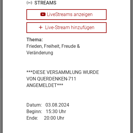
STREAMS
LiveStreams anzeigen
76661 Philippsburg
Live-Stream hinzufügen
BADEN-WÜRTTEMBERG STEHT
AUF!
Thema:
Frieden, Freiheit, Freude &
14:00 - 16:30
Veränderung
76661 Philippsburg Marktplatz
***DIESE VERSAMMLUNG WURDE
VON QUERDENKEN-711
ANGEMELDET***
TERMINE
DATENSCHUTZERKLÄRUNG
Datum: 03.08.2024
IMPRESSUM / KONTAKT
Beginn: 15:30 Uhr
Ende: 20:00 Uhr
Copyright © 2026 QUERDENKEN - 711 – Alle Rechte
vorbehalten.